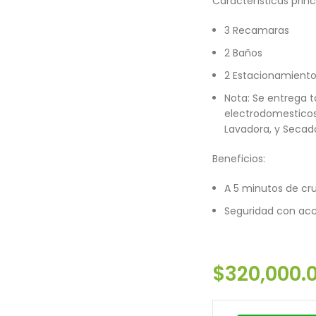
Características princ
3 Recamaras
2 Baños
2 Estacionamient
Nota: Se entrega 
electrodomesticos
Lavadora, y Secad
Beneficios:
A 5 minutos de cru
Seguridad con ac
$
320,000.