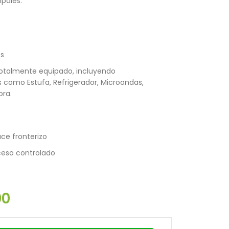
ipales:
os
totalmente equipado, incluyendo
 como Estufa, Refrigerador, Microondas,
ora.
ce fronterizo
ceso controlado
00