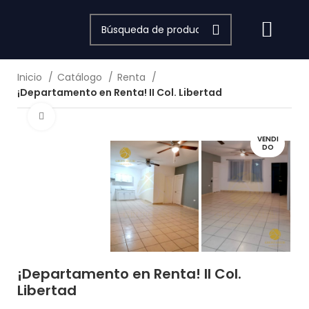
Quiénes somos
Inicio
Catálogo
Renta
¡Departamento en Renta! II Col. Libertad
Haga Click para agrandar
VENDI
DO
¡Departamento en Renta! II Col.
Libertad